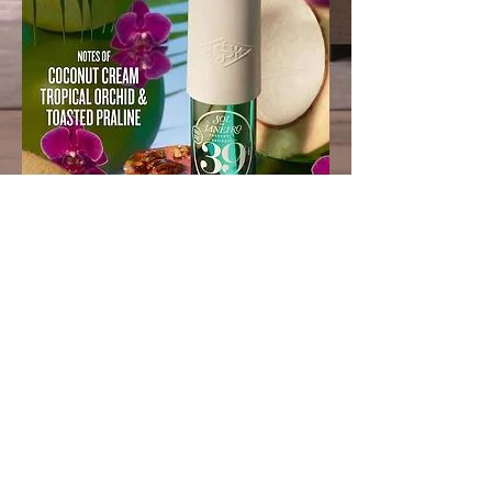
frenchsummerfest@gmail.com
18450 S Normandie Ave
Gardena 90248
Politique de confidentialité
Déclaration d'accessibilité
Politique de livraison
Conditions générales
Politique de remboursement