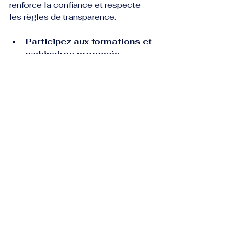
renforce la confiance et respecte 
les règles de transparence.
Participez aux formations et 
webinaires proposés
  ApheliaZone offre souvent des 
ressources pour aider ses affiliés à 
progresser. Profitez-en pour 
améliorer vos compétences.
En appliquant ces 
recommandations, vous 
transformerez votre inscription en 
une source de revenus durable.
Pourquoi je 
recommande vivement 
l'apheliazone 