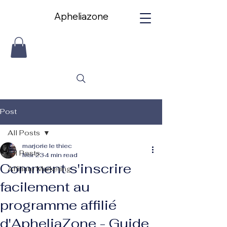
Apheliazone
Apheliazone
Post
All Posts
marjorie le thiec
All Posts
Mar 23
4 min read
Comment s'inscrire
Affiliate Marketing
facilement au
programme affilié
d'ApheliaZone - Guide