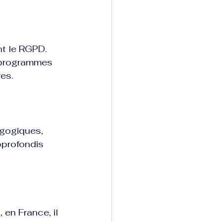
t le RGPD. 
s programmes 
res.
agogiques, 
pprofondis 
en France, il 