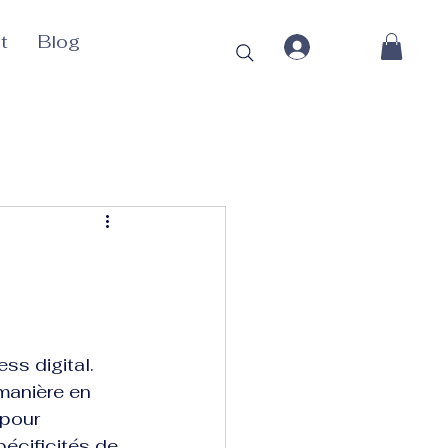
t
Blog
ss digital. 
manière en 
pour 
écificités de 