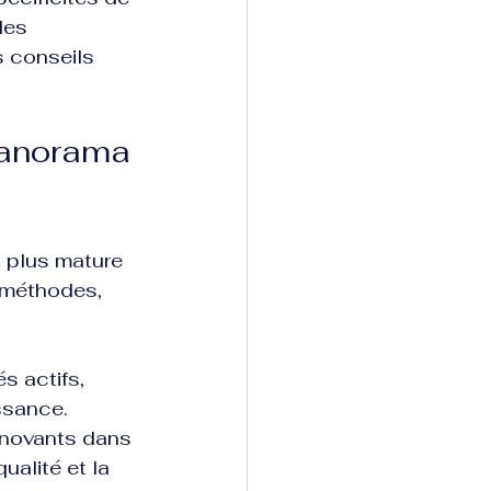
les 
s conseils 
 panorama 
t plus mature 
 méthodes, 
s actifs, 
ssance.
nnovants dans 
ualité et la 