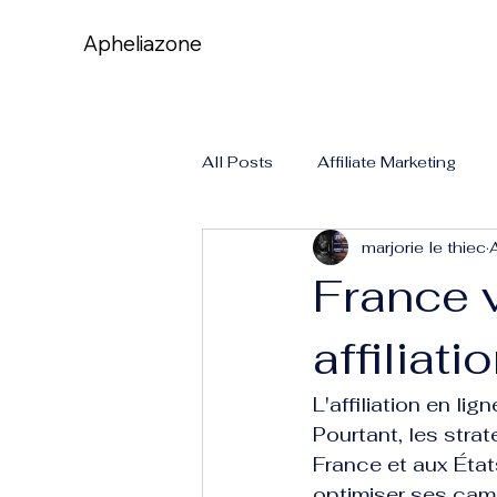
Apheliazone
Apheliazone
All Posts
Affiliate Marketing
marjorie le thiec
France v
affiliat
L'affiliation en li
Pourtant, les stra
France et aux État
optimiser ses camp