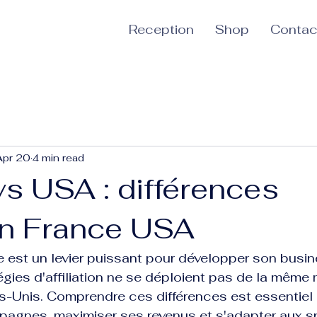
Reception
Shop
Contac
Apr 20
4 min read
s USA : différences
ion France USA
gne est un levier puissant pour développer son busine
tégies d'affiliation ne se déploient pas de la même 
s-Unis. Comprendre ces différences est essentiel 
agnes, maximiser ses revenus et s'adapter aux sp