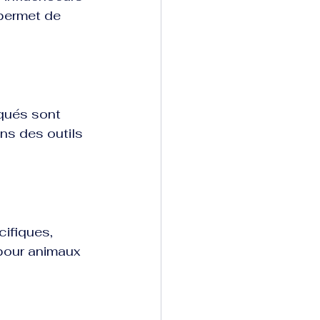
permet de 
iqués sont 
ns des outils 
ifiques, 
 pour animaux 