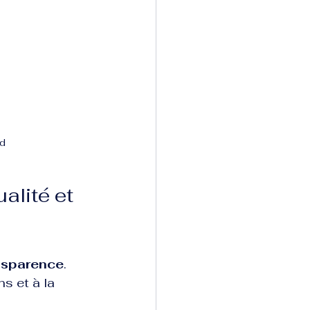
rd
alité et 
nsparence
. 
 et à la 