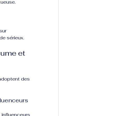
tueuse.
sur 
de sérieux.
lume et 
 adoptent des 
fluenceurs
 influenceurs 