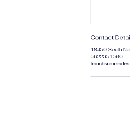
Contact Detai
18450 South Nor
5622351596
frenchsummerfe