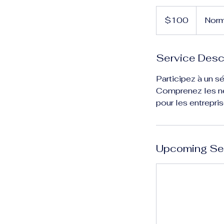
100
US
$100
Norm
dollars
Service Desc
Participez à un s
Comprenez les néc
pour les entrepri
Upcoming Se