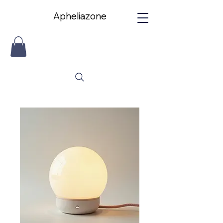
Apheliazone
Apheliazone